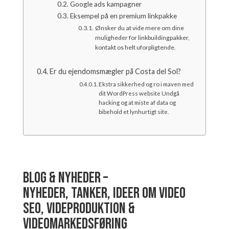
Google ads kampagner
Eksempel på en premium linkpakke
Ønsker du at vide mere om dine
muligheder for linkbuildingpakker,
kontakt os helt uforpligtende.
Er du ejendomsmægler på Costa del Sol?
Ekstra sikkerhed og ro i maven med
dit WordPress website Undgå
hacking og at miste af data og
bibehold et lynhurtigt site.
Blog & Nyheder –
Nyheder, tanker, ideer om video
SEO, videproduktion &
videomarkedsføring