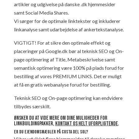
artikler og udgivelse på danske .dk hjemmesider
samt Social Media Shares.
Vi sørger for de optimale linktekster og inkluderer
linkanalyse samt udarbejdelse af ankertekstanalyse.
VIGTIGT! For at sikre den optimale effekt og
placeringer på Google.dk bør al teknisk SEO og On-
page optimering af Title, Metabeskrivelse samt
semantisk optimering være 100% på plads forud for
bestilling af vores PREMIUM LINKS. Det er muligt
at få en gratis webanalyse forud for bestilling.
Teknisk SEO og On-page optimering kan endvidere
tilbydes særskilt.
Ønsker du at vide mere om dine muligheder for
linkbuildingpakker,
kontakt os helt uforpligtende
.
Er du ejendomsmægler på Costa del Sol?
Vi har udviklet flere hjemmesider til danske mæglere