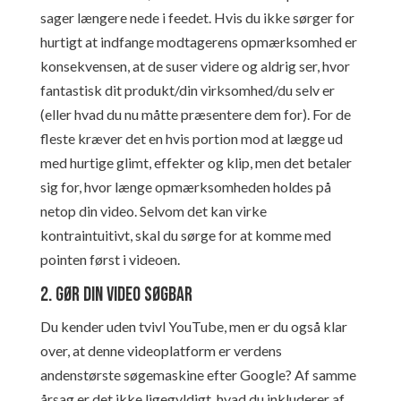
sager længere nede i feedet. Hvis du ikke sørger for
hurtigt at indfange modtagerens opmærksomhed er
konsekvensen, at de suser videre og aldrig ser, hvor
fantastisk dit produkt/din virksomhed/du selv er
(eller hvad du nu måtte præsentere dem for). For de
fleste kræver det en hvis portion mod at lægge ud
med hurtige glimt, effekter og klip, men det betaler
sig for, hvor længe opmærksomheden holdes på
netop din video. Selvom det kan virke
kontraintuitivt, skal du sørge for at komme med
pointen først i videoen.
2. Gør din video søgbar
Du kender uden tvivl YouTube, men er du også klar
over, at denne videoplatform er verdens
andenstørste søgemaskine efter Google? Af samme
årsag er det ikke ligegyldigt, hvad du inkluderer af