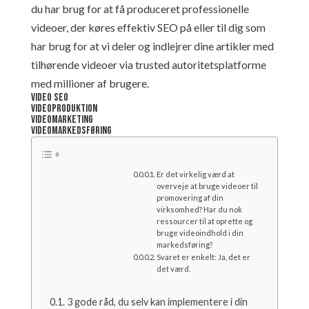
du har brug for at få produceret professionelle
videoer, der køres effektiv SEO på eller til dig som
har brug for at vi deler og indlejrer dine artikler med
tilhørende videoer via trusted autoritetsplatforme
med millioner af brugere.
Video SEO
Videoproduktion
Videomarketing
Videomarkedsføring
Er det virkelig værd at
overveje at bruge videoer til
promovering af din
virksomhed? Har du nok
ressourcer til at oprette og
bruge videoindhold i din
markedsføring?
Svaret er enkelt: Ja, det er
det værd.
3 gode råd, du selv kan implementere i din