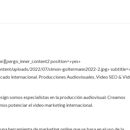
mn][pergo_inner_content2 position=»yes»
ntent/uploads/2022/07/simon-goltermann2022-2.jpg» subtitle=
ercado internacional. Producciones Audiovisuales, Video SEO & Vi
sign somos especialistas en la producción audiovisual. Creamos
os potenciar el video marketing internacional.
una herramienta de marketing online que se basa en el uso de la