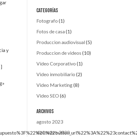
gar
Categorías
Fotografo
(1)
Fotos de casa
(1)
Produccion audiovisual
(5)
cia y
Produccion de videos
(10)
Vídeo Corporativo
(1)
»]
Video inmobiliario
(2)
pg»
Video Marketing
(8)
Video SEO
(6)
Archivos
s
agosto 2023
diciembre 2020
puesto%3F%22%2C%22button_url%22%3A%22%23contact%2