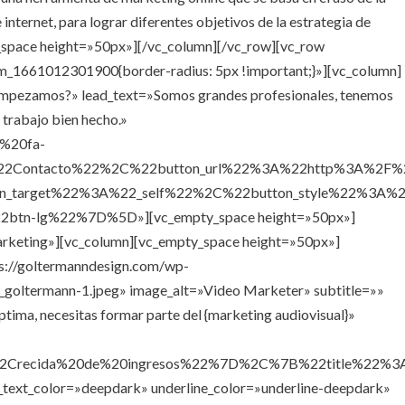
internet, para lograr diferentes objetivos de la estrategia de
_space height=»50px»][/vc_column][/vc_row][vc_row
m_1661012301900{border-radius: 5px !important;}»][vc_column]
»¿Empezamos?» lead_text=»Somos grandes profesionales, tenemos
l trabajo bien hecho.»
%20fa-
2Contacto%22%2C%22button_url%22%3A%22http%3A%2F%2F
n_target%22%3A%22_self%22%2C%22button_style%22%3A%2
btn-lg%22%7D%5D»][vc_empty_space height=»50px»]
arketing»][vc_column][vc_empty_space height=»50px»]
ps://goltermanndesign.com/wp-
goltermann-1.jpeg» image_alt=»Video Marketer» subtitle=»»
ptima, necesitas formar parte del {marketing audiovisual}»
A%22Crecida%20de%20ingresos%22%7D%2C%7B%22title%
ext_color=»deepdark» underline_color=»underline-deepdark»