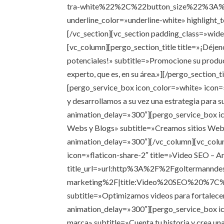
tra-white%22%2C%22button_size%22%3A%
underline_color=»underline-white» highlight_
[/vc_section][vc_section padding_class=»wi
[vc_column][pergo_section_title title=»¡Déjen
potenciales!» subtitle=»Promocione su produc
experto, que es, en su área.»][/pergo_section
[pergo_service_box icon_color=»white» icon=
y desarrollamos a su vez una estrategia para
animation_delay=»300″][pergo_service_box ic
Webs y Blogs» subtitle=»Creamos sitios Web 
animation_delay=»300″][/vc_column][vc_colu
icon=»flaticon-share-2″ title=»Video SEO – Aná
title_url=»url:http%3A%2F%2Fgoltermannde
marketing%2F|title:Video%20SEO%20%7
subtitle=»Optimizamos videos para fortalece
animation_delay=»300″][pergo_service_box ic
marca» subtitle=»Cuenta tu historia y crea 