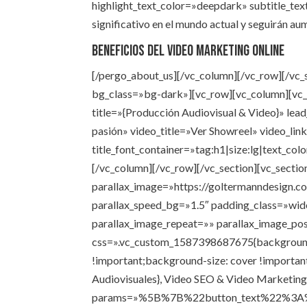
highlight_text_color=»deepdark» subtitle_t
significativo en el mundo actual y seguirán a
Beneficios del video marketing online
[/pergo_about_us][/vc_column][/vc_row][/vc_
bg_class=»bg-dark»][vc_row][vc_column][vc
title=»{Producción Audiovisual & Video}» lead
pasión» video_title=»Ver Showreel» video_
title_font_container=»tag:h1|size:lg|text_co
[/vc_column][/vc_row][/vc_section][vc_secti
parallax_image=»https://goltermanndesign.
parallax_speed_bg=»1.5″ padding_class=»wid
parallax_image_repeat=»» parallax_image_po
css=».vc_custom_1587398687675{background-
!important;background-size: cover !important
Audiovisuales}, Video SEO & Video Marketing
params=»%5B%7B%22button_text%22%3A