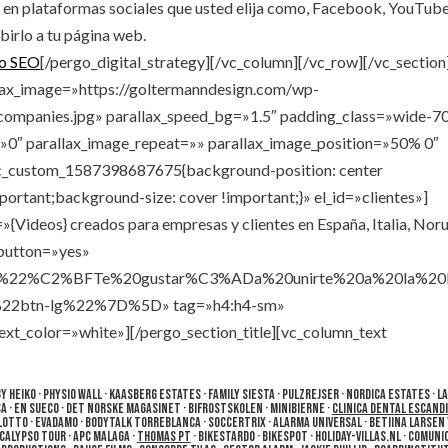
s en plataformas sociales que usted elija como, Facebook, YouTube
birlo a tu página web.
eo SEO
[/pergo_digital_strategy][/vc_column][/vc_row][/vc_section
llax_image=»https://goltermanndesign.com/wp-
companies.jpg» parallax_speed_bg=»1.5″ padding_class=»wide-7
»0″ parallax_image_repeat=»» parallax_image_position=»50% 0″
.vc_custom_1587398687675{background-position: center
ortant;background-size: cover !important;}» el_id=»clientes»]
=»{Videos} creados para empresas y clientes en España, Italia, Nor
_button=»yes»
%22%C2%BFTe%20gustar%C3%ADa%20unirte%20a%20la%20li
22btn-lg%22%7D%5D» tag=»h4:h4-sm»
text_color=»white»][/pergo_section_title][vc_column_text
By Heiko · Physio Wall · Kaasberg Estates · Family Siesta · Pulzrejser · Nordica Estates · L
 · En Sueco · Det Norske Magasinet · Bifrostskolen · Minibierne ·
Clinica Dental Escand
ulotto · Evadamo · BodyTalk Torreblanca · SoccerTrix · Alarma Universal · Betiina Larsen 
· Calypso Tour · APC Malaga ·
Thomas PT
· Bikestardo · Bikespot · Holiday-Villas.nl · Comuni