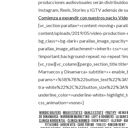
producciones audiovisuales serán distribuido
Instagram, Reels, Stories y IGTV además de su
Comienza a expandir con nuestros packs Víd
[vc_section parallax=»content-moving» para
content/uploads/2019/05/video-production-
bg_class=»bg-dark» parallax_image_opacity=
parallax_image_attachment=»inherit» css=»
!important;background-repeat: no-repeat !imp
[vc_row][vc_column][pergo_section_title title
Marruecos y Dinamarca» subtitle=»» enable
params=»%5B%7B%22button_text%22%3A
tra-white%22%2C%22button_size%22%3A%
underline_color=»underline-white» highlight_
css_animation=»none»]
Nordic Golfers
·
Mojo Estates
·
Dahls Estate
·
Frutify
· Heiko 
de Dinamarca · Norrbom Marketing · Loft & Roomers · La Danesa
Clinica NorDental
·
Clinica NorMed
· Eventhuset · Illerup · B
Fit&Sund · Argen Vita · Care For Me · ygo.es · Rincon Rent 