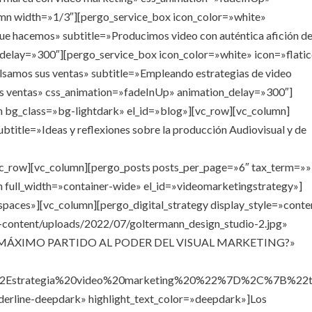
mn width=»1/3″][pergo_service_box icon_color=»white»
 que hacemos» subtitle=»Producimos video con auténtica afición d
delay=»300″][pergo_service_box icon_color=»white» icon=»flati
lsamos sus ventas» subtitle=»Empleando estrategias de video
us ventas» css_animation=»fadeInUp» animation_delay=»300″]
on bg_class=»bg-lightdark» el_id=»blog»][vc_row][vc_column]
ubtitle=»Ideas y reflexiones sobre la producción Audiovisual y de
[vc_row][vc_column][pergo_posts posts_per_page=»6″ tax_term=»»
n full_width=»container-wide» el_id=»videomarketingstrategy»]
spaces»][vc_column][pergo_digital_strategy display_style=»conte
-content/uploads/2022/07/goltermann_design_studio-2.jpg»
EL MÁXIMO PARTIDO AL PODER DEL VISUAL MARKETING?»
A%22Estrategia%20video%20marketing%20%22%7D%2C%7B%
erline-deepdark» highlight_text_color=»deepdark»]Los