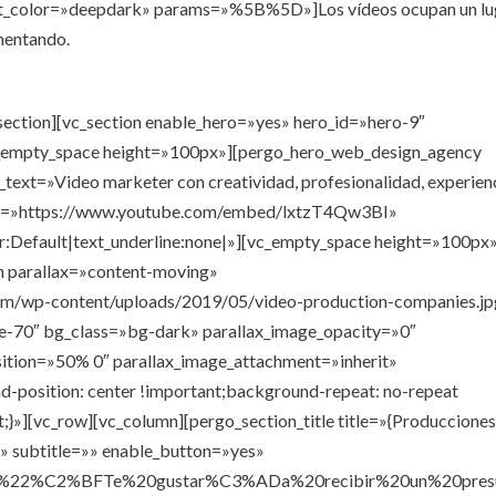
ext_color=»deepdark» params=»%5B%5D»]Los vídeos ocupan un lu
umentando.
section][vc_section enable_hero=»yes» hero_id=»hero-9″
_empty_space height=»100px»][pergo_hero_web_design_agency
_text=»Video marketer con creatividad, profesionalidad, experien
link=»https://www.youtube.com/embed/lxtzT4Qw3BI»
lor:Default|text_underline:none|»][vc_empty_space height=»100px
on parallax=»content-moving»
com/wp-content/uploads/2019/05/video-production-companies.j
e-70″ bg_class=»bg-dark» parallax_image_opacity=»0″
sition=»50% 0″ parallax_image_attachment=»inherit»
position: center !important;background-repeat: no-repeat
;}»][vc_row][vc_column][pergo_section_title title=»{Produccione
» subtitle=»» enable_button=»yes»
%22%C2%BFTe%20gustar%C3%ADa%20recibir%20un%20presu