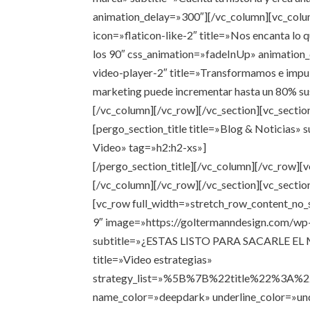
animation_delay=»300″][/vc_column][vc_colu
icon=»flaticon-like-2″ title=»Nos encanta lo
los 90″ css_animation=»fadeInUp» animation_
video-player-2″ title=»Transformamos e impu
marketing puede incrementar hasta un 80% s
[/vc_column][/vc_row][/vc_section][vc_secti
[pergo_section_title title=»Blog & Noticias» s
Video» tag=»h2:h2-xs»]
[/pergo_section_title][/vc_column][/vc_row]
[/vc_column][/vc_row][/vc_section][vc_sectio
[vc_row full_width=»stretch_row_content_no_
9″ image=»https://goltermanndesign.com/wp
subtitle=»¿ESTAS LISTO PARA SACARLE 
title=»Video estrategias»
strategy_list=»%5B%7B%22title%22%3
name_color=»deepdark» underline_color=»und