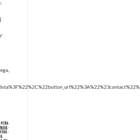
,
]
0″
uega,
sta%3F%22%2C%22button_url%22%3A%22%23contact%22%2
a Peña
inava
·
Yoga ·
ca