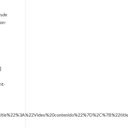
esde
con-
]
nt-
22title%22%3A%22Video%20contenido%22%7D%2C%7B%22ti