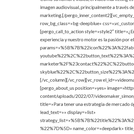
imagen audiovisual, principalmente a través de 
marketing.[/pergo_inner_content2][vc_empty
row_bg_class=»bg-deepblue» css=».vc_custo
[pergo_call_to_action style=»style2″ title=
experiencia y nuestro motor es la pasión por e
params=»%5B%7B%22icon%22%3A%22fab
youtube%22%2C%22button_text%22%3A%2
marketer%2F%23contact%22%2C%22butto
skyblue%22%2C%22button_size%22%3A%22
[/vc_column][/vc_row][vc_row el_id=»videom
[pergo_about_us position=»yes» image=»htt
content/uploads/2022/07/videomaker_simon_
title=»Para tener una estrategia de mercado ó
lead_text=»» display=»list»
strategy_list=»%5B%7B%22title%22%3
%22%7D%5D» name_color=»deepdark» title_t