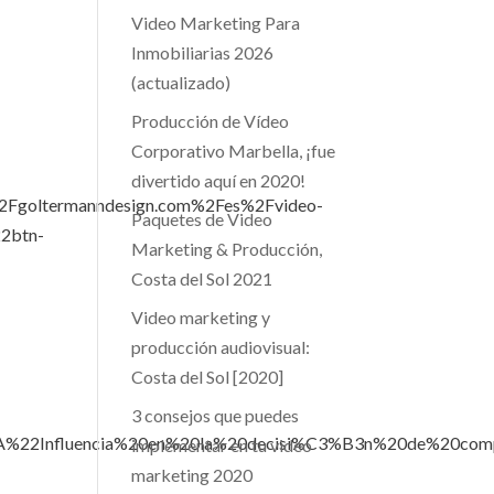
Video Marketing Para
Inmobiliarias 2026
(actualizado)
Producción de Vídeo
Corporativo Marbella, ¡fue
divertido aquí en 2020!
goltermanndesign.com%2Fes%2Fvideo-
Paquetes de Video
2btn-
Marketing & Producción,
Costa del Sol 2021
Video marketing y
producción audiovisual:
Costa del Sol [2020]
3 consejos que puedes
22%3A%22Influencia%20en%20la%20decisi%C3%B3n%20de
implementar en tu video
marketing 2020