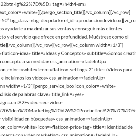
22btn-lg%22%7D%5D» tag=»h4:h4-sm»
text_color=»white»][/pergo_section_title][/vc_column][/vc_row]
de-50″ bg_class=»bg-deepdark» el_id=»producciondevideo»][vc_r
os ayudarle a maximizar sus ventas y conseguir más clientes
to y el servicio que ofrece en profundidad. Muéstrese como el
_title][/vc_column][/vc_row][vc_row][vc_column width=»1/3″]
»flaticon-idea» title=»Ideas y Conceptos» subtitle=»Somos creat
 su concepto a su medida» css_animation=»fadeInUp»
on_color=»white» icon=»flaticon-settings-2″ title=»Videos para
e incluimos los videos» css_animation=»fadeInUp»
mn width=»1/3″][pergo_service_box icon_color=»white»
lisis de palabras clave» title_link=»yes»
sign.com%2Fvideo-seo-video-
C%20Video%20Marketing%20%26%20Production%20%7C%20Y
r visibilidad en búsquedas» css_animation=»fadeInUp»
on_color=»white» icon=»flaticon-price-tag» title=»Identidad de
una marca con video marketing» css_animation=»fadeInUp»