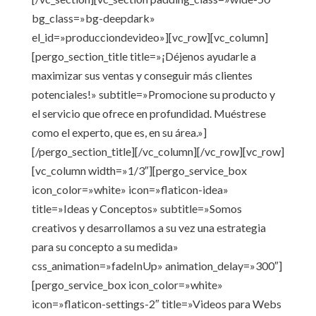
bg_class=»bg-deepdark»
el_id=»producciondevideo»][vc_row][vc_column]
[pergo_section_title title=»¡Déjenos ayudarle a
maximizar sus ventas y conseguir más clientes
potenciales!» subtitle=»Promocione su producto y
el servicio que ofrece en profundidad. Muéstrese
como el experto, que es, en su área.»]
[/pergo_section_title][/vc_column][/vc_row][vc_row]
[vc_column width=»1/3″][pergo_service_box
icon_color=»white» icon=»flaticon-idea»
title=»Ideas y Conceptos» subtitle=»Somos
creativos y desarrollamos a su vez una estrategia
para su concepto a su medida»
css_animation=»fadeInUp» animation_delay=»300″]
[pergo_service_box icon_color=»white»
icon=»flaticon-settings-2″ title=»Videos para Webs