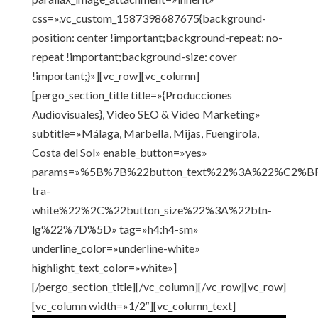
css=».vc_custom_1587398687675{background-
position: center !important;background-repeat: no-
repeat !important;background-size: cover
!important;}»][vc_row][vc_column]
[pergo_section_title title=»{Producciones
Audiovisuales}, Video SEO & Video Marketing»
subtitle=»Málaga, Marbella, Mijas, Fuengirola,
Costa del Sol» enable_button=»yes»
params=»%5B%7B%22button_text%22%3A%22%C2%BFT
tra-
white%22%2C%22button_size%22%3A%22btn-
lg%22%7D%5D» tag=»h4:h4-sm»
underline_color=»underline-white»
highlight_text_color=»white»]
[/pergo_section_title][/vc_column][/vc_row][vc_row]
[vc_column width=»1/2″][vc_column_text]