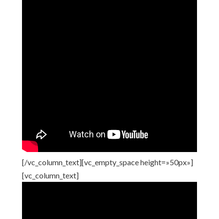
[/vc_column_text][vc_empty_space height=»50px»]
[vc_column_text]