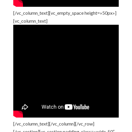
[/vc_column_text][vc_empty_space height=»50px»]
[vc_column_text]
[/vc_column_text][/vc_column][/vc_row]
[/vc_section][vc_section padding_class=»wide-50″