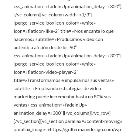
css_animation=»fadeInUp» animation_delay=»300″]
[/vc_column][vc_column width=»1/3″]
[pergo_service_box icon_color=»white»
icon=»flaticon-like-2″ title=»Nos encanta lo que
hacemos» subtitle=»Producimos video con
auténtica afición desde los 90″
css_animation=»fadeInUp» animation_delay=»300″]
[pergo_service_box icon_color=»white»
icon=»flaticon-video-player-2″
title=»Transformamos e impulsamos sus ventas»
subtitle=»Empleando estrategias de video
marketing puede incrementar hasta un 80% sus
ventas» css_animation=»fadeInUp»
animation_delay=»300″][/vc_column][/vc_row]
[/vc_section][vc_section parallax=»content-moving»
parallax_image=»https://goltermanndesign.com/wp-