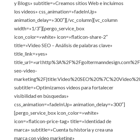
y Blogs» subtitle=»Creamos sitios Web e incluimos
los videos» css_animation=»fadeInUp»
animation_delay=»300″][/vc_column][vc_column
width=»1/3″][pergo_service_box
icon_color=»white» icon=»flaticon-share-2″
title=»Video SEO – Análisis de palabras clave»
title_link=»yes»
title_url=»url:http%3A%2F%2Fgoltermanndesign.com%2F
seo-video-
marketing%2F|title:Video%20SEO%20%7C%20Video%
subtitle=»Optimizamos videos para fortalecer
visibilidad en búsquedas»
css_animation=»fadeInUp» animation_delay=»300″]
[pergo_service_box icon_color=»white»
icon=»flaticon-price-tag» title=»Identidad de
marca» subtitle=»Cuenta tu historia y crea una
marca con video marketing»