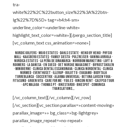
tra-
white%22%2C%22button_size%22%3A%22btn-
lg%22%7D%5D» tag=»h4:h4-sm»
underline_color=»underline-white»
highlight_text_color=»white»][/pergo_section_title]
[vc_column_text css_animation=»none»]
Nordic Golfers · Mojo Estates · Dahls Estate · Heiko By Heiko · Physio
Wall · Kaasberg Estates · Family Siesta · Pulzrejser · Vanina Arriola ·
Nordica Estates · La Peña de Dinamarca · Norrbom Marketing · Loft &
Roomers · La Danesa · En Sueco · Det Norske Magasinet · Bifrostskolen
· Minibierne · Clinica Dental Escandinava · Clinica NorDental · Clinica
NorMed · Eventhuset · Illerup · Bulotto · Evadamo · BodyTalk
Torreblanca · SoccerTrix · Alarma Universal · Betiina Larsen Yoga ·
Fit&Sund · Argen Vita · Care For Me · ygo.es · Rincon Rent · Calypso Tour
· APC Malaga · Thomas PT · Bikestardo · Bikespot · Comunica
Translations…
[/vc_column_text][/vc_column][/vc_row]
[/vc_section][vc_section parallax=»content-moving»
parallax_image=»» bg_class=»bg-lightgrey»
parallax_image_repeat=»no-repeat»