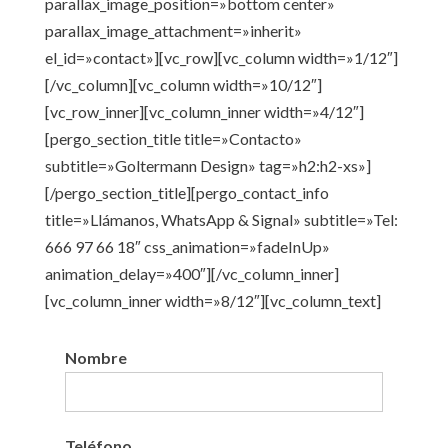
parallax_image_position=»bottom center»
parallax_image_attachment=»inherit»
el_id=»contact»][vc_row][vc_column width=»1/12″]
[/vc_column][vc_column width=»10/12″]
[vc_row_inner][vc_column_inner width=»4/12″]
[pergo_section_title title=»Contacto»
subtitle=»Goltermann Design» tag=»h2:h2-xs»]
[/pergo_section_title][pergo_contact_info
title=»Llámanos, WhatsApp & Signal» subtitle=»Tel:
666 97 66 18″ css_animation=»fadeInUp»
animation_delay=»400″][/vc_column_inner]
[vc_column_inner width=»8/12″][vc_column_text]
Nombre
Teléfono