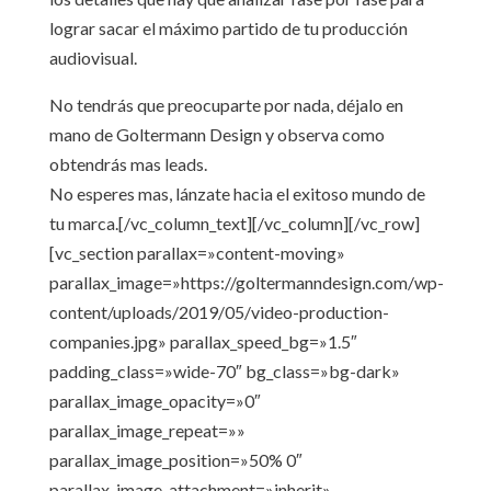
lograr sacar el máximo partido de tu producción
audiovisual.
No tendrás que preocuparte por nada, déjalo en
mano de Goltermann Design y observa como
obtendrás mas leads.
No esperes mas, lánzate hacia el exitoso mundo de
tu marca.[/vc_column_text][/vc_column][/vc_row]
[vc_section parallax=»content-moving»
parallax_image=»https://goltermanndesign.com/wp-
content/uploads/2019/05/video-production-
companies.jpg» parallax_speed_bg=»1.5″
padding_class=»wide-70″ bg_class=»bg-dark»
parallax_image_opacity=»0″
parallax_image_repeat=»»
parallax_image_position=»50% 0″
parallax_image_attachment=»inherit»