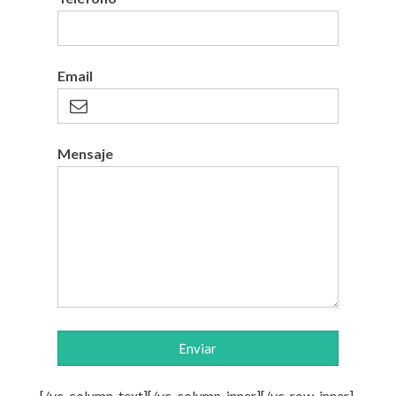
Email
Mensaje
Enviar
[/vc_column_text][/vc_column_inner][/vc_row_inner]