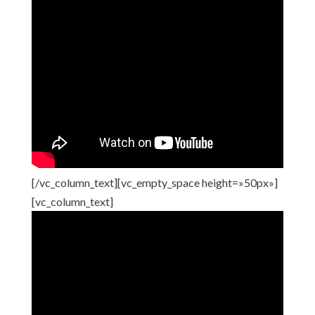
[/vc_column_text][vc_empty_space height=»50px»]
[vc_column_text]