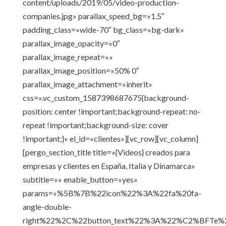
content/uploads/2019/05/video-production-
companies.jpg» parallax_speed_bg=»1.5″
padding_class=»wide-70″ bg_class=»bg-dark»
parallax_image_opacity=»0″
parallax_image_repeat=»»
parallax_image_position=»50% 0″
parallax_image_attachment=»inherit»
css=».vc_custom_1587398687675{background-
position: center !important;background-repeat: no-
repeat !important;background-size: cover
!important;}» el_id=»clientes»][vc_row][vc_column]
[pergo_section_title title=»{Videos} creados para
empresas y clientes en España, Italia y Dinamarca»
subtitle=»» enable_button=»yes»
params=»%5B%7B%22icon%22%3A%22fa%20fa-
angle-double-
right%22%2C%22button_text%22%3A%22%C2%BFTe%2