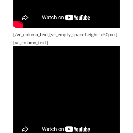
[/vc_column_text][vc_empty_space height=»50px»]
[vc_column_text]