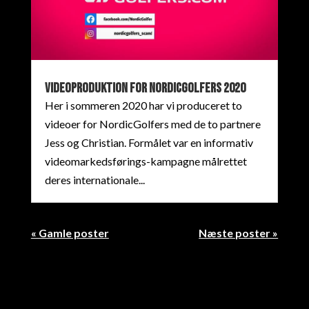
Videoproduktion for NordicGolfers 2020
Her i sommeren 2020 har vi produceret to
videoer for NordicGolfers med de to partnere
Jess og Christian. Formålet var en informativ
videomarkedsførings-kampagne målrettet
deres internationale...
« Gamle poster
Næste poster »